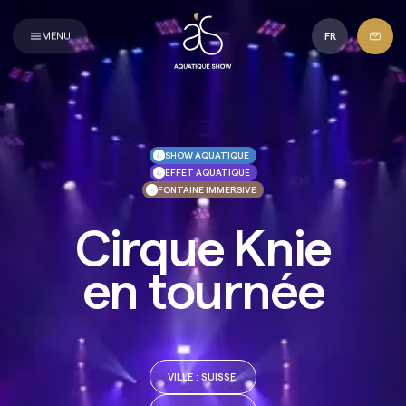
Aquatique
Show
MENU
FR
SHOW AQUATIQUE
EFFET AQUATIQUE
FONTAINE IMMERSIVE
Cirque Knie
en tournée
VILLE
: SUISSE.