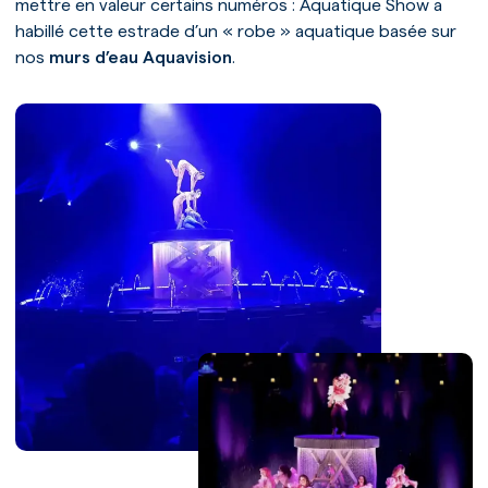
mettre en valeur certains numéros : Aquatique Show a
Accueil
habillé cette estrade d’un « robe » aquatique basée sur
Notre univers
nos
murs d’eau Aquavision
.
Notre expertise
Nos prestations
Nos références