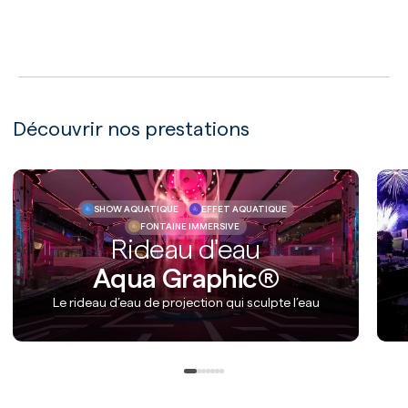
LECTURE
Découvrir nos prestations
SHOW AQUATIQUE
EFFET AQUATIQUE
FONTAINE IMMERSIVE
Rideau d'eau
Aqua Graphic®
Le rideau d’eau de projection qui sculpte l’eau