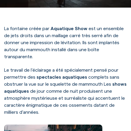
La fontaine créée par
Aquatique Show
est un ensemble
de jets droits dans un maillage carré très serré afin de
Accueil
donner une impression de lévitation. Ils sont implantés
Notre univers
autour du mammouth installé dans une boîte
transparente.
Notre expertise
Nos prestations
Le travail de l’éclairage a été spécialement pensé pour
permettre des
spectacles aquatiques
complets sans
Nos références
obstruer la vue sur le squelette de mammouth Les
shows
aquatiques
de jour comme de nuit produisent une
atmosphère mystérieuse et surréaliste qui accentuent le
caractère énigmatique de ces ossements datant de
milliers d’années.