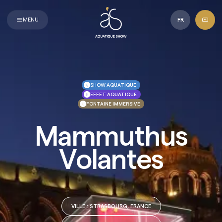
Aquatique
Show
MENU
FR
SHOW AQUATIQUE
EFFET AQUATIQUE
FONTAINE IMMERSIVE
Mammuthus
Volantes
VILLE
: STRASBOURG, FRANCE