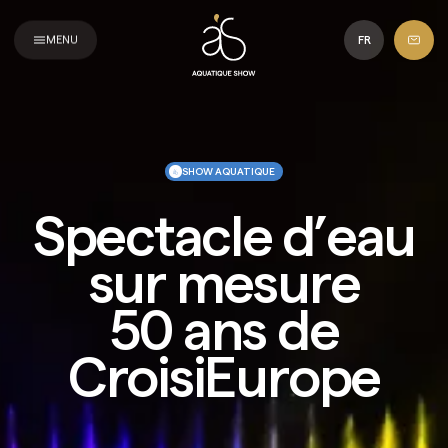
Aquatique
Show
MENU
FR
SHOW AQUATIQUE
Spectacle d’eau
sur mesure
50 ans de
CroisiEurope