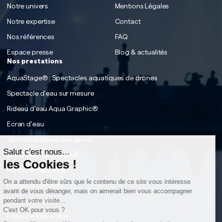
Notre univers
Mentions Légales
Notre expertise
Contact
Nos références
FAQ
Espace presse
Blog & actualités
Nos prestations
AquaStage® : Spectacles aquatiques de drones
Spectacle d'eau sur mesure
Rideau d'eau Aqua Graphic®
Ecran d'eau
Spectacle aquatique géant
Salut c'est nous...
Mur d'eau Aquavision®
les Cookies !
Fontaine dansante
On a attendu d'être sûrs que le contenu de ce site vous intéresse
Fontaine Tornado
avant de vous déranger, mais on aimerait bien vous accompagner
Tunnel Aquatique
pendant votre visite...
C'est OK pour vous ?
Fontaine interactive
Rech