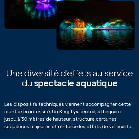
Une diversité d’effets au service
du
spectacle aquatique
Accueil
Notre univers
Les dispositifs techniques viennent accompagner cette
montée en intensité. Un
King Lys
central, atteignant
Notre expertise
jusqu’à 30 mètres de hauteur, structure certaines
séquences majeures et renforce les effets de verticalité.
Nos prestations